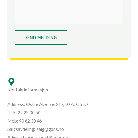
*
f
l
o
d
n
i
n
n
SEND MELDING
u
g
m
*
A
m
l
e
t
r
e
*
r
Kontaktinformasjon
n
a
Address: Østre Aker vei 217, 0976 OSLO
t
TLF: 22 25 00 50
i
Mob: 90 82 30 46
v
Salgsavdeling: salg@gdbs.no
e
Administrasjon: post@gdbs.no