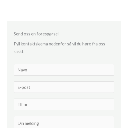
Send oss en forespørsel
Fyll kontaktskjema nedenfor så vil du høre fra oss
raskt.
N
a
v
E
n
-
*
p
T
o
e
s
l
M
t
e
e